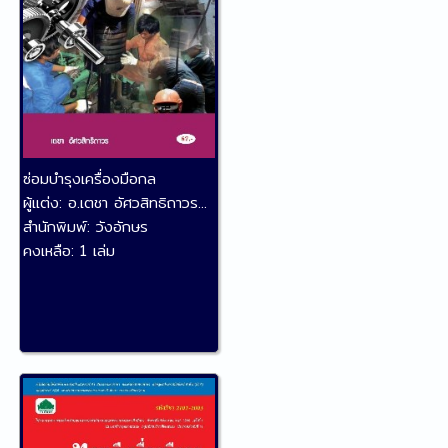
ซ่อมบำรุงเครื่องมือกล
ผู้แต่ง:
อ.เตชา อัศวสิทธิถาวร...
สำนักพิมพ์:
วังอักษร
คงเหลือ:
1 เล่ม