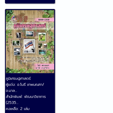
ภูมิเศรษฐศาสตร์
ผู้แต่ง:
อ.โนรี เทพมณฑา/
อ.มาล...
สำนักพิมพ์:
พัฒนาวิชาการ
(2535...
คงเหลือ:
2 เล่ม