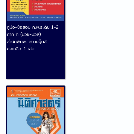
คู่มือ-ข้อสอบ ก.พ.ระดับ 1-2
ภาค ก (ปวช-ปวส)
สำนักพิมพ์:
สกายบุ๊กส์
คงเหลือ:
1 เล่ม