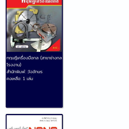
ทฤษฎีเครื่องมือกล (สาขาช่างกล
โรงงาน)
สำนักพิมพ์:
วังอักษร
คงเหลือ:
1 เล่ม