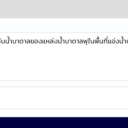
บน้ำบาดาลของแหล่งน้ำบาดาลพุในพื้นที่แอ่งน