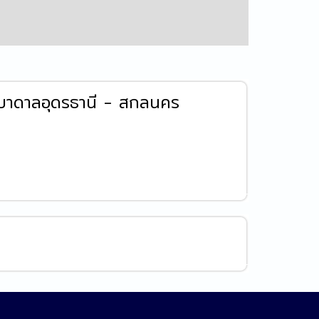
้ำบาดาลอุดรธานี - สกลนคร